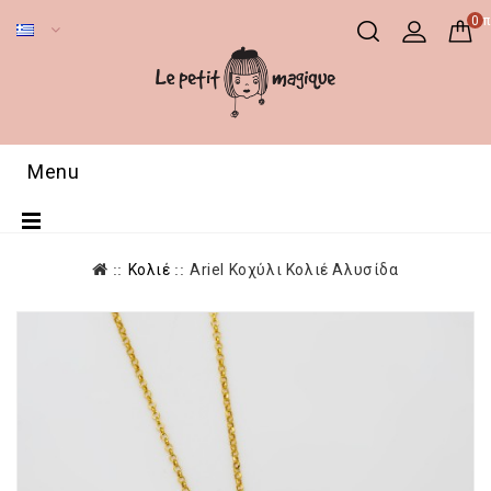
0 π
Menu
Κολιέ
Αriel Κοχύλι Κολιέ Αλυσίδα