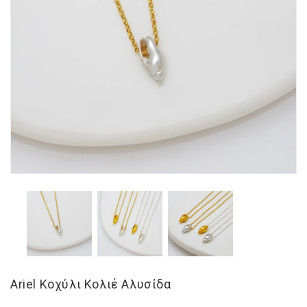
Αriel Κοχύλι Κολιέ Αλυσίδα