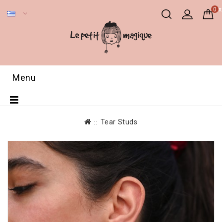
0 π
Menu
Tear Studs