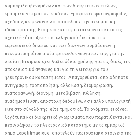
συμπεριλαμβανομένων και των διακριτικών τίτλων,
εμπορικών σημάτων, εικόνων, γραφικών, φωτογραφιών,
σχεδίων, κειμένων κ.λπ. αποτελούν την πνευματική
ιδιοκτησία της Εταιρείας και προστατεύονται κατά τις
σχετικές διατάξεις του ελληνικού δικαίου, του
ευρωπαϊκού δικαίου και των διεθνών συμβάσεων ή
πνευματική ιδιοκτησία τρίτων/συνεργατών της, για την
οποία η Εταιρεία έχει λάβει άδεια χρήσης για τις δικές της
αποκλειστικά ανάγκες και για τη λειτουργία του
ηλεκτρονικού καταστήματος. Απαγορεύεται οποιαδήποτε
αντιγραφή, τροποποίηση, αλλοίωση, διαμόρφωση,
αναπαραγωγή, διανομή, μεταβίβαση, πώληση,
αναδημοσίευση, αποστολή δεδομένων σε άλλο υπολογιστή,
είτε στο σύνολό της, είτε τμηματικά. Τα ονόματα, εικόνες,
λογότυπα και διακριτικά γνωρίσματα που παρατίθενται και
περιγράφουν το ηλεκτρονικό κατάστημα με το εμπορικό
σήμα Lepetitmagique, αποτελούν περιουσιακά στοιχεία της