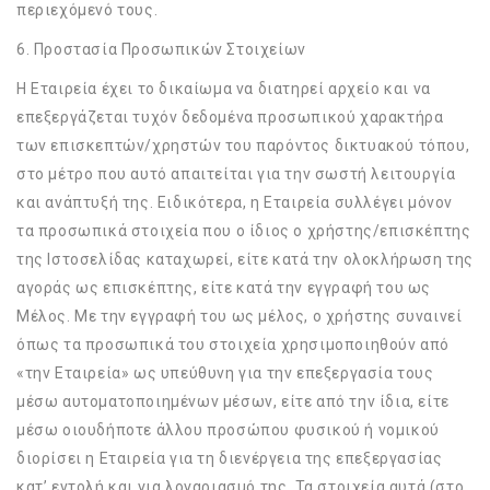
περιεχόμενό τους.
6. Προστασία Προσωπικών Στοιχείων
Η Εταιρεία έχει το δικαίωμα να διατηρεί αρχείο και να
επεξεργάζεται τυχόν δεδομένα προσωπικού χαρακτήρα
των επισκεπτών/χρηστών του παρόντος δικτυακού τόπου,
στο μέτρο που αυτό απαιτείται για την σωστή λειτουργία
και ανάπτυξή της. Ειδικότερα, η Εταιρεία συλλέγει μόνον
τα προσωπικά στοιχεία που ο ίδιος ο χρήστης/επισκέπτης
της Ιστοσελίδας καταχωρεί, είτε κατά την ολοκλήρωση της
αγοράς ως επισκέπτης, είτε κατά την εγγραφή του ως
Μέλος. Με την εγγραφή του ως μέλος, ο χρήστης συναινεί
όπως τα προσωπικά του στοιχεία χρησιμοποιηθούν από
«την Εταιρεία» ως υπεύθυνη για την επεξεργασία τους
μέσω αυτοματοποιημένων μέσων, είτε από την ίδια, είτε
μέσω οιουδήποτε άλλου προσώπου φυσικού ή νομικού
διορίσει η Εταιρεία για τη διενέργεια της επεξεργασίας
κατ’ εντολή και για λογαριασμό της. Τα στοιχεία αυτά (στο