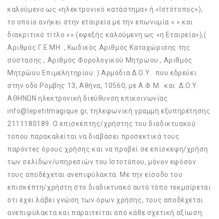
καλούμενο ως «ηλεκτρονικό κατάστημα» ή «Ιστότοπος»),
το οποίο ανήκει στην εταιρεία με την επωνυμία « » και
διακριτικό τίτλο «» (εφεξής καλούμενη ως «η Εταιρεία»),(
Αριθμός Γ.Ε.ΜΗ. , Κωδικός Αριθμός Καταχώρισης της
σύστασης , Αριθμός Φορολογικού Μητρώου , Αριθμός
Μητρώου Επιμελητηρίου: ) Αρμόδια Δ.Ο.Υ. που εδρεύει
στην οδό Ρόμβης 13, Αθήνα, 10560, με Α.Φ.Μ. και Δ.Ο.Υ.
ΑΘΗΝΩΝ ηλεκτρονική διεύθυνση επικοινωνίας
info@lepetitmagique.gr, τηλεφωνική γραμμή εξυπηρέτησης
2111180189. Ο επισκέπτης/χρήστης του διαδικτυακού
τόπου παρακαλείται να διαβάσει προσεκτικά τους
παρόντες όρους χρήσης και να προβεί σε επίσκεψη/χρήση
των σελίδων/υπηρεσιών του Ιστοτόπου, μόνον εφόσον
τους αποδέχεται ανεπιφύλακτα. Με την είσοδο του
επισκέπτη/χρήστη στο διαδικτυακό αυτό τόπο τεκμαίρεται
ότι έχει λάβει γνώση των όρων χρήσης, τους αποδέχεται
ανεπιφύλακτα και παραιτείται από κάθε σχετική αξίωση.