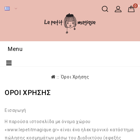
0 π
Menu
Όροι Χρήσης
ΌΡΟΙ ΧΡΉΣΗΣ
Εισαγωγή
Η παρούσα ιστοσελίδα με όνομα χώρου
«www.lepetitmagique.gr» είναι ένα ηλεκτρονικό κατάστημα
πώλησης κοσμημάτων μέσω του Διαδικτύου (εφεξής