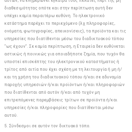
αυτών, να ενημερώνει έγκαιρα τους πελάτες περί της μη
διαθεσιμότητας οπότε και στην περίπτωση αυτή δεν
υπέχει καμία περαιτέρω ευθύνη. Το ηλεκτρονικό
κατάστημα παρέχει το περιεχόμενο (λχ πληροφορίες,
ονόματα, φωτογραφίες, απεικονίσεις), τα προϊόντα και τις
υπηρεσίες που διατίθενται μέσω του διαδικτυακού τόπου
"ως έχουν". Σε καμία περίπτωση, η Εταιρεία δεν ευθύνεται
αστικώς ή ποινικώς για οποιαδήποτε ζημία, που τυχόν θα
υποστεί επισκέπτης του ηλεκτρονικού καταστήματος ή
τρίτος από αιτία που έχει σχέση με τη λειτουργία ή μη ή/
και τη χρήση του διαδικτυακού τόπου ή/και σε αδυναμία
παροχής υπηρεσιών ή/και προϊόντων ή/και πληροφοριών
που διατίθενται από αυτόν ή/και από τυχόν μη
επιτρεπόμενες παρεμβάσεις τρίτων σε προϊόντα ή/και
υπηρεσίες ή/και πληροφορίες που διατίθενται μέσω
αυτού.
5. Σύνδεσμοι σε αυτόν τον δικτυακό τόπο.